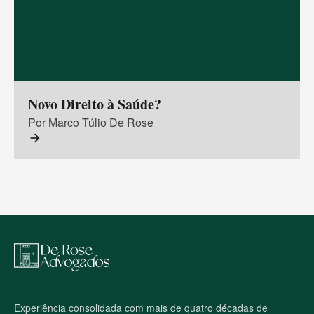
Novo Direito à Saúde?
Por Marco Túlio De Rose
arrow_forward
M
a
p
a
d
o
Experiência consolidada com mais de quatro décadas de