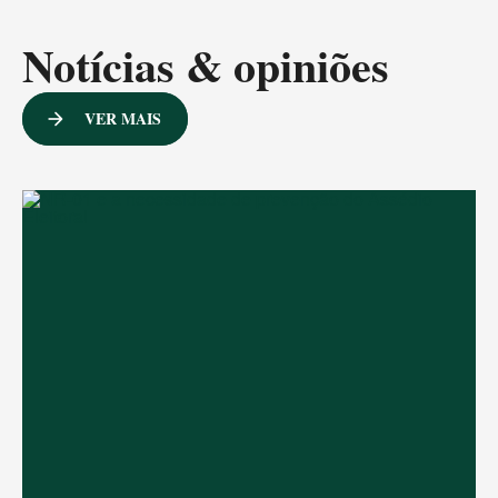
Notícias & opiniões
VER MAIS
arrow_forward