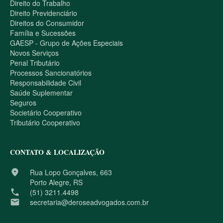
Direito do Trabalho
Direito Previdenciário
Direitos do Consumidor
Família e Sucessões
GAESP - Grupo de Ações Especiais
Novos Serviços
Penal Tributário
Processos Sancionatórios
Responsabilidade Civil
Saúde Suplementar
Seguros
Societário Cooperativo
Tributário Cooperativo
CONTATO & LOCALIZAÇÃO
place
Rua Lopo Gonçalves, 663
Porto Alegre, RS
phone
(51) 3211.4498
email
secretaria@deroseadvogados.com.br