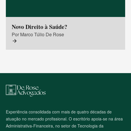
Novo Direito à Saúde?
Por Marco Túlio De Rose
arrow_forward
M
a
p
a
d
o
Experiência consolidada com mais de quatro décadas de
s
atuação no mercado profissional. O escritório apoia-se na área
i
t
Administrativa-Financeira, no setor de Tecnologia da
e