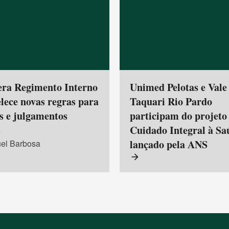
era Regimento Interno
Unimed Pelotas e Vale
elece novas regras para
Taquari Rio Pardo
s e julgamentos
participam do projeto
s
Cuidado Integral à Sa
lançado pela ANS
el Barbosa
arrow_forward