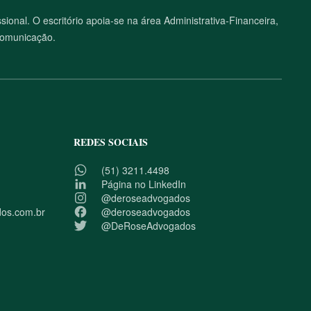
onal. O escritório apoia-se na área Administrativa-Financeira,
Comunicação.
REDES SOCIAIS
(51) 3211.4498
Página no LinkedIn
@deroseadvogados
os.com.br
@deroseadvogados
@DeRoseAdvogados