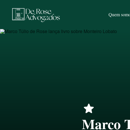
Quem som
star
Marco T