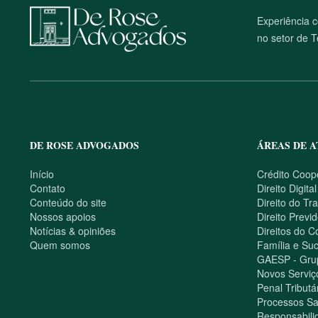
M
Experiência c
a
p
no setor de 
a
d
o
s
i
t
e
DE ROSE ADVOGADOS
ÁREAS DE 
Início
Crédito Coop
Contato
Direito Digital
Conteúdo do site
Direito do Tr
Nossos apoios
Direito Previd
Notícias & opiniões
Direitos do 
Quem somos
Família e Su
GAESP - Grup
Novos Serviç
Penal Tributá
Processos Sa
Responsabilid