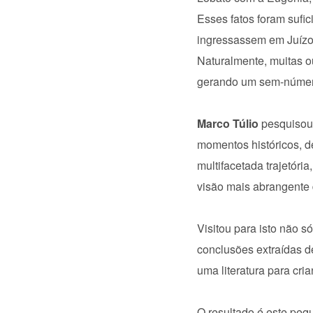
Esses fatos foram sufi
ingressassem em Juízo, 
Naturalmente, muitas o
gerando um sem-número d
Marco Túlio
pesquisou 
momentos históricos, d
multifacetada trajetór
visão mais abrangente d
Visitou para isto não 
conclusões extraídas d
uma literatura para cria
O resultado é este peq