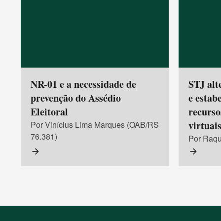
NR-01 e a necessidade de
STJ alt
prevenção do Assédio
e estab
Eleitoral
recurso
virtuai
Por Vinícius Lima Marques (OAB/RS
76.381)
Por Raqu
arrow_forward
arrow_forward