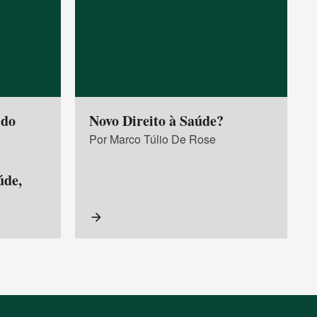
 do
Novo Direito à Saúde?
Por Marco Túlio De Rose
úde,
arrow_forward