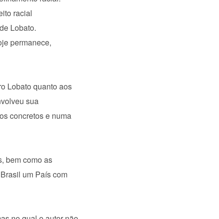
ito racial
 de Lobato.
hoje permanece,
ro Lobato quanto aos
nvolveu sua
dos concretos e numa
as, bem como as
o Brasil um País com
as no qual o autor não