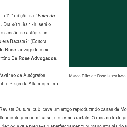
1, a 71ª edição da
"Feira do
"
. Dia 9/11, às 17h, será o
om sessão de autógrafos,
o era Racista?" (Editora
de Rose
, advogado e ex-
ritório
De Rose Advogados
.
Pavilhão de Autógrafos
Marco Túlio de Rose lança livro
inho, Praça da Alfândega, em
Revista Cultural publicava um artigo reproduzindo cartas de Mo
tidamente preconceituoso, em termos raciais. O mesmo texto p
ideologia que pregava o aperfeiçoamento humano através do re