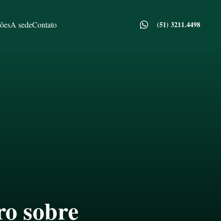
ões
A sede
Contato
(51) 3211.4498
ro sobre