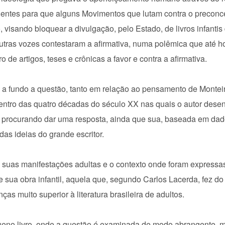
cientes para que alguns Movimentos que lutam contra o preconce
visando bloquear a divulgação, pelo Estado, de livros infantis
utras vozes contestaram a afirmativa, numa polêmica que até 
e artigos, teses e crônicas a favor e contra a afirmativa.
a fundo a questão, tanto em relação ao pensamento de Montei
entro das quatro décadas do século XX nas quais o autor dese
ia, procurando dar uma resposta, ainda que sua, baseada em da
as ideias do grande escritor.
só suas manifestações adultas e o contexto onde foram express
e sua obra infantil, aquela que, segundo Carlos Lacerda, fez d
nças muito superior à literatura brasileira de adultos.
ueno livro, onde a questão é examinada de modo abrangente, m