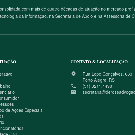
onsolidada com mais de quatro décadas de atuação no mercado profissi
Tecnologia da Informação, na Secretaria de Apoio e na Assessoria de 
ATUAÇÃO
CONTATO & LOCALIZAÇÃO
erativo
place
Rua Lopo Gonçalves, 663
Porto Alegre, RS
abalho
phone
(51) 3211.4498
enciário
email
secretaria@deroseadvogad
Consumidor
cessões
o de Ações Especiais
os
rio
ncionatórios
ade Civil