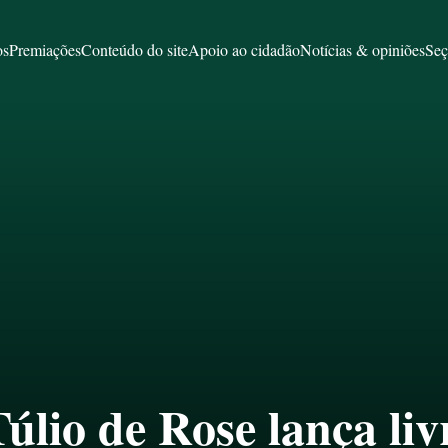
os
Premiações
Conteúdo do site
Apoio ao cidadão
Notícias & opiniões
Seç
úlio de Rose lança liv