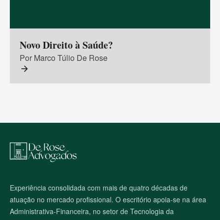
Novo Direito à Saúde?
Por Marco Túlio De Rose
arrow_forward
M
a
p
a
d
o
Experiência consolidada com mais de quatro décadas de
s
atuação no mercado profissional. O escritório apoia-se na área
i
t
Administrativa-Financeira, no setor de Tecnologia da
e