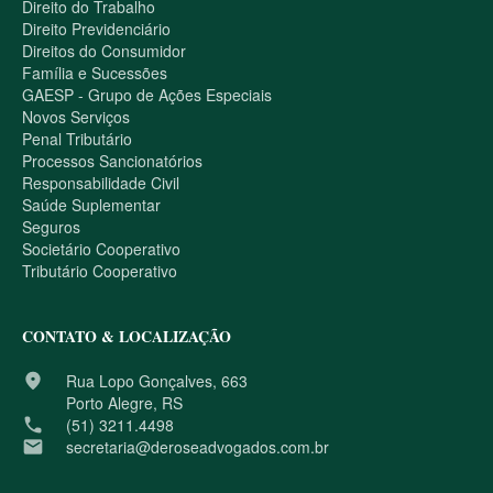
Direito do Trabalho
Direito Previdenciário
Direitos do Consumidor
Família e Sucessões
GAESP - Grupo de Ações Especiais
Novos Serviços
Penal Tributário
Processos Sancionatórios
Responsabilidade Civil
Saúde Suplementar
Seguros
Societário Cooperativo
Tributário Cooperativo
CONTATO & LOCALIZAÇÃO
place
Rua Lopo Gonçalves, 663
Porto Alegre, RS
phone
(51) 3211.4498
email
secretaria@deroseadvogados.com.br