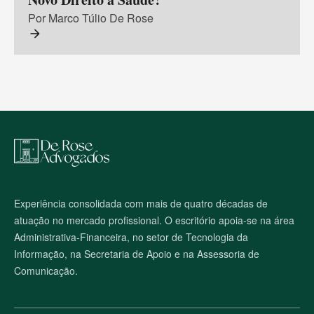
Por Marco Túlio De Rose
arrow_forward
M
a
p
a
d
o
Experiência consolidada com mais de quatro décadas de
s
atuação no mercado profissional. O escritório apoia-se na área
i
t
Administrativa-Financeira, no setor de Tecnologia da
e
Informação, na Secretaria de Apoio e na Assessoria de
Comunicação.