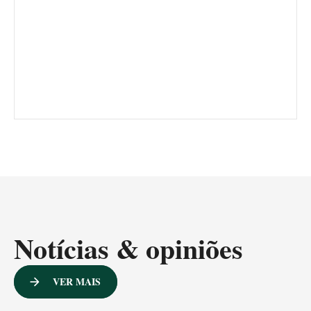
Notícias & opiniões
VER MAIS
arrow_forward