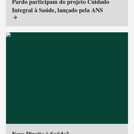
Pardo participam do projeto Cuidado
Integral à Saúde, lançado pela ANS
arrow_forward
Novo Direito à Saúde?