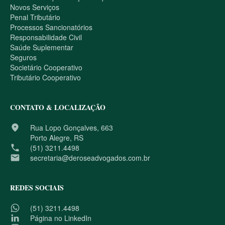
Novos Serviços
Penal Tributário
Processos Sancionatórios
Responsabilidade Civil
Saúde Suplementar
Seguros
Societário Cooperativo
Tributário Cooperativo
CONTATO & LOCALIZAÇÃO
place
Rua Lopo Gonçalves, 663
Porto Alegre, RS
phone
(51) 3211.4498
email
secretaria@deroseadvogados.com.br
REDES SOCIAIS
(51) 3211.4498
Página no LinkedIn