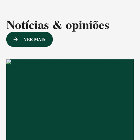
Notícias & opiniões
VER MAIS
arrow_forward