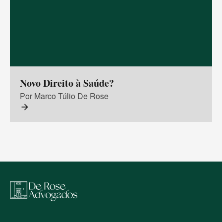
Novo Direito à Saúde?
Por Marco Túlio De Rose
arrow_forward
M
a
p
a
d